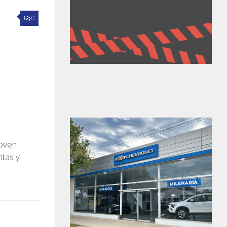
0
oven
itas y