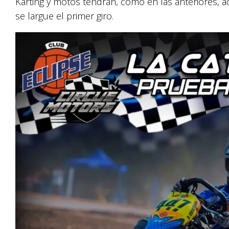
Karting y motos tendrán, como en las anteriores, 
se largue el primer giro.