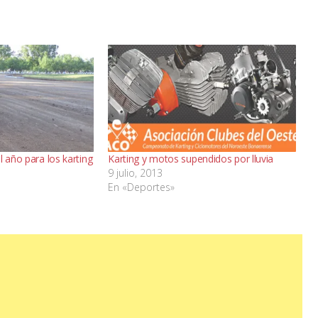
l año para los karting
Karting y motos supendidos por lluvia
9 julio, 2013
En «Deportes»