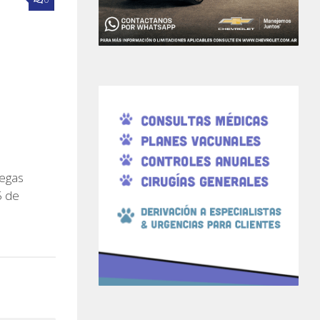
legas
5 de