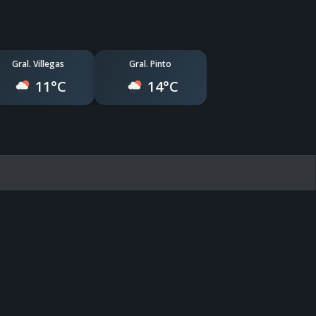
Gral. Villegas
Gral. Pinto
11°C
14°C