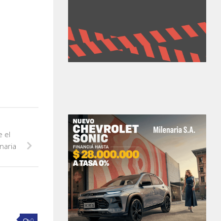
 el
naria
0