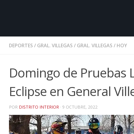
DEPORTES
/
GRAL. VILLEGAS
/
GRAL. VILLEGAS
/
HOY
Domingo de Pruebas Lib
Eclipse en General Vill
POR
DISTRITO INTERIOR
·
9 OCTUBRE, 2022