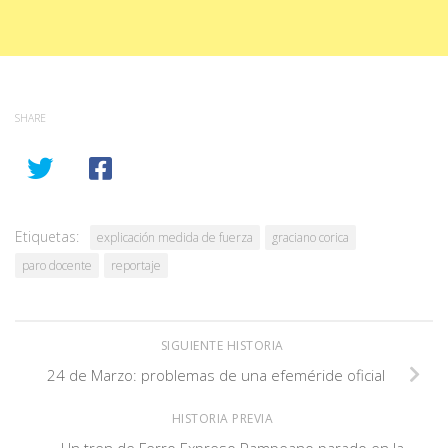
SHARE
Etiquetas:
explicación medida de fuerza
graciano corica
paro docente
reportaje
SIGUIENTE HISTORIA
24 de Marzo: problemas de una efeméride oficial
HISTORIA PREVIA
Un tren de Ferro Expreso Pampeano parado en la