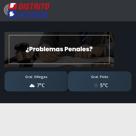
Gral. Villegas
Gral. Pinto
7°C
5°C