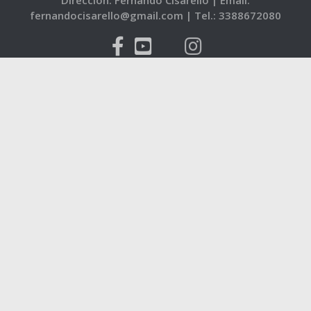
fernandocisarello@gmail.com |
Tel.: 3388672080