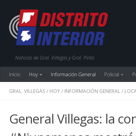
Noticias de Gral. Villegas y Gral. Pinto
Inicio
Hoy
Información General
Policial
Po
GRAL. VILLEGAS
/
HOY
/
INFORMACIÓN GENERAL
/
LOCA
General Villegas: la co