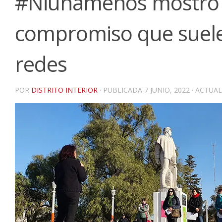
#Niunamenos mostró 
compromiso que suele 
redes
POR
DISTRITO INTERIOR
· PUBLICADA
7 JUNIO, 2022
· ACTUA