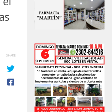
 el
as
SHARE