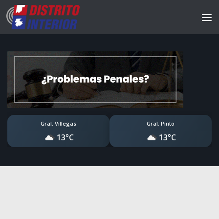
Gral. Villegas
Gral. Pinto
13°C
13°C