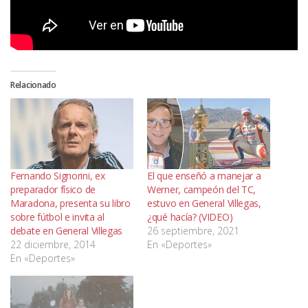
Relacionado
Fernando Signorini, ex
El que enseñó a manejar a
preparador físico de
Werner, campeón del TC,
Maradona, presenta su libro
estuvo en General Villegas,
sobre fútbol e invita al
¿qué hacía? (VIDEO)
debate en General Villegas
26 septiembre, 2021
22 diciembre, 2014
En «Deportes»
En «Deportes»