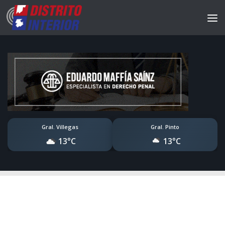
Gral. Villegas
Gral. Pinto
13°C
13°C