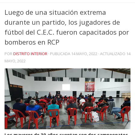
Luego de una situación extrema
durante un partido, los jugadores de
fútbol del C.E.C. fueron capacitados por
bomberos en RCP
POR
DISTRITO INTERIOR
· PUBLICADA
14 MAYO, 2022
· ACTUALIZADO
14
MAYO, 2022
Los mayores de 30 años cuentan con dos campeonatos