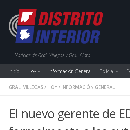
Noticias de Gral. Villegas y Gral. Pinto
Inicio
Hoy
Información General
Policial
Po
GRAL. VILLEGAS
/
HOY
/
INFORMACIÓN GENERAL
El nuevo gerente de 