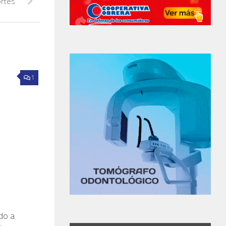
ortes
1
do a