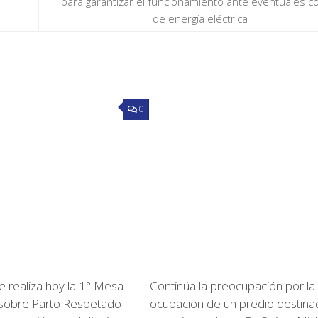
para garantizar el funcionamiento ante eventuales c
de energía eléctrica
0
 se realiza hoy la 1° Mesa
Continúa la preocupación por la
l sobre Parto Respetado
ocupación de un predio destina