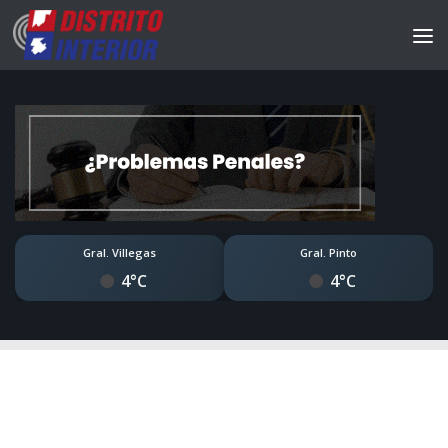
Gral. Villegas
Gral. Pinto
4°C
4°C