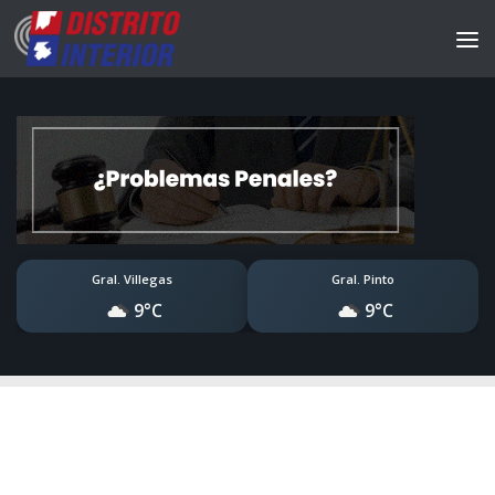
Gral. Villegas
Gral. Pinto
9°C
9°C