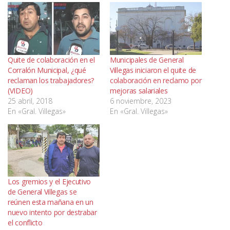
Quite de colaboración en el
Municipales de General
Corralón Municipal, ¿qué
Villegas iniciaron el quite de
reclaman los trabajadores?
colaboración en reclamo por
(VIDEO)
mejoras salariales
25 abril, 2018
6 noviembre, 2023
En «Gral. Villegas»
En «Gral. Villegas»
Los gremios y el Ejecutivo
de General Villegas se
reúnen esta mañana en un
nuevo intento por destrabar
el conflicto