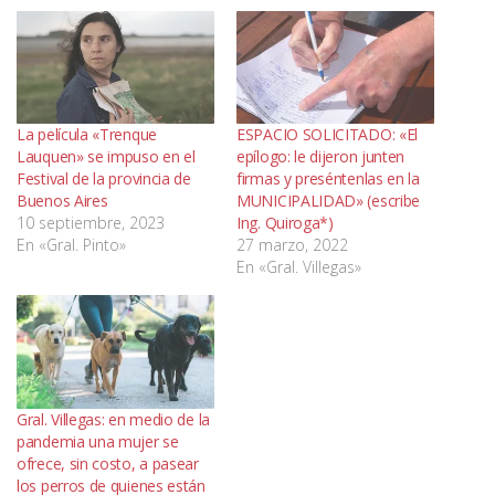
La película «Trenque
ESPACIO SOLICITADO: «El
Lauquen» se impuso en el
epílogo: le dijeron junten
Festival de la provincia de
firmas y preséntenlas en la
Buenos Aires
MUNICIPALIDAD» (escribe
10 septiembre, 2023
Ing. Quiroga*)
En «Gral. Pinto»
27 marzo, 2022
En «Gral. Villegas»
Gral. Villegas: en medio de la
pandemia una mujer se
ofrece, sin costo, a pasear
los perros de quienes están