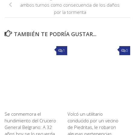
ambos turnos como consecuencia de los daños
por la tormenta
TAMBIÉN TE PODRÍA GUSTAR...
1
0
Se conmemora el
Volcó un utilitario
hundimiento del Crucero
conducido por un vecino
General Belgrano: A 32
de Piedritas, le robaron
años hoy se lo recuerda
algunas pertenencias