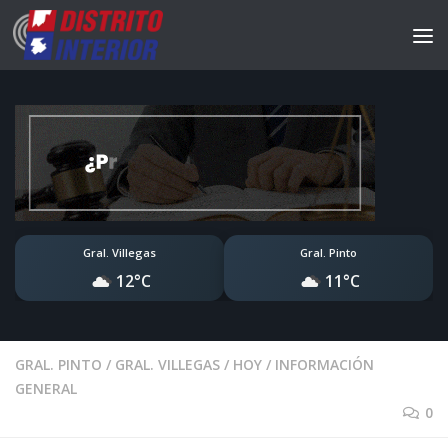
Gral. Villegas
Gral. Pinto
12°C
11°C
GRAL. PINTO
/
GRAL. VILLEGAS
/
HOY
/
INFORMACIÓN
GENERAL
0