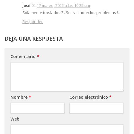
José
17 marzo, 2022 a las 10:25 am
Solamente traslados ? . Se trasladan los problemas !.
Responder
DEJA UNA RESPUESTA
Comentario
*
Nombre
*
Correo electrónico
*
Web