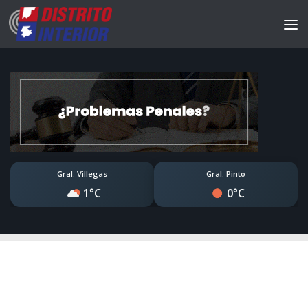
Gral. Villegas
Gral. Pinto
1°C
0°C