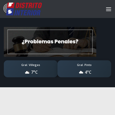
Gral. Villegas
Gral. Pinto
7°C
4°C