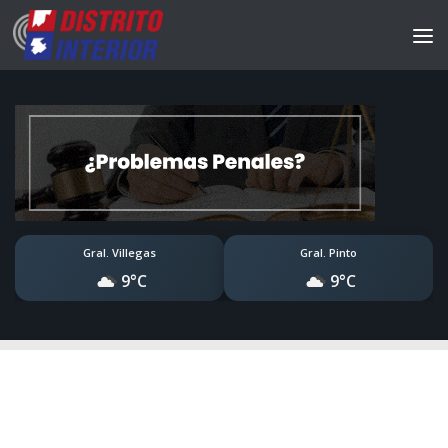
Gral. Villegas
Gral. Pinto
9°C
9°C