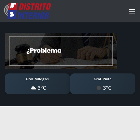
Gral. Villegas
Gral. Pinto
3°C
3°C