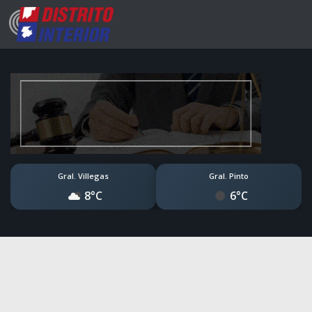
Gral. Villegas
Gral. Pinto
8°C
6°C