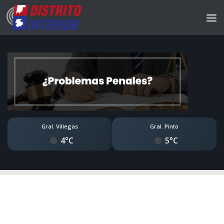
Gral. Villegas
Gral. Pinto
4°C
5°C