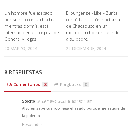
Un hombre fue atacado
El bungense «Like » Zurita
por su hijo con un hacha
corrió la maratón nocturna
mientras dormía, está
de Chacabuco en un
internado en el hospital de
monopatín homenajeando
General Villegas
a su padre
20 MARZO, 2024
29 DICIEMBRE, 2024
8 RESPUESTAS
Comentarios
8
Pingbacks
0
Solcito
29 mayo, 2021 a las 10:11 am
Alguien sabe cuando llega el asado porque me asquie de
la polenta
Responder