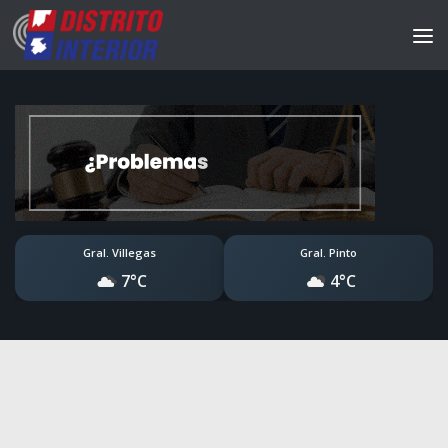
Gral. Villegas
Gral. Pinto
7°C
4°C