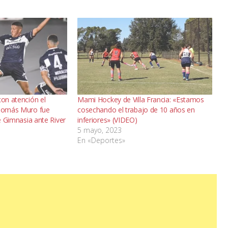
con atención el
Mami Hockey de Villa Francia: «Estamos
 Tomás Muro fue
cosechando el trabajo de 10 años en
de Gimnasia ante River
inferiores» (VIDEO)
5 mayo, 2023
En «Deportes»