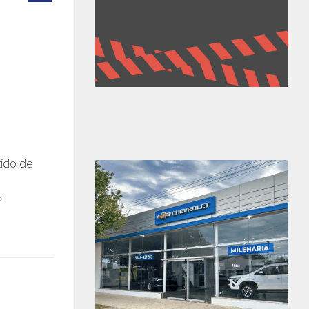
tido de
l
»