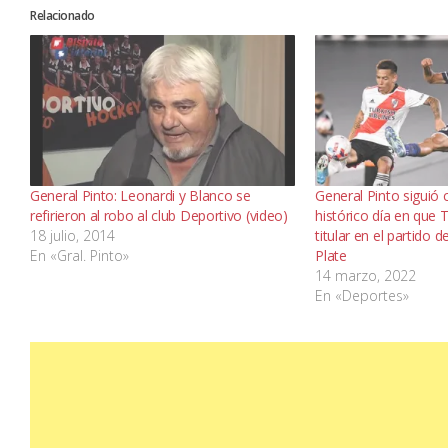
Relacionado
General Pinto: Leonardi y Blanco se
General Pinto siguió 
refirieron al robo al club Deportivo (video)
histórico día en que
18 julio, 2014
titular en el partido 
En «Gral. Pinto»
Plate
14 marzo, 2022
En «Deportes»