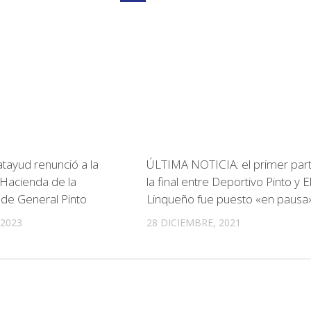
atayud renunció a la
ÚLTIMA NOTICIA: el primer par
 Hacienda de la
la final entre Deportivo Pinto y E
 de General Pinto
Linqueño fue puesto «en pausa
 2023
28 DICIEMBRE, 2021