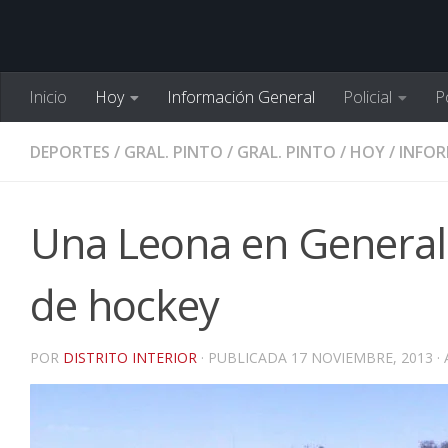
Inicio
Hoy
Información General
Policial
Po
DEPORTES
/
GRAL. PINTO
/
GRAL. PINTO
/
HOY
/
INFOR
Una Leona en General 
de hockey
POR
DISTRITO INTERIOR
· PUBLICADA
17 NOVIEMBRE, 2013
·