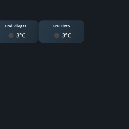
Gral. Villegas
Gral. Pinto
3°C
3°C