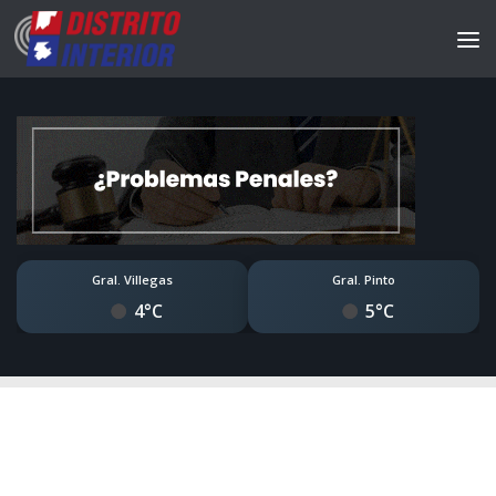
Gral. Villegas
Gral. Pinto
4°C
5°C