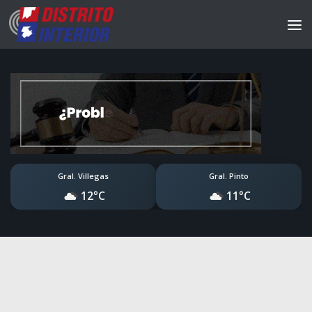
Gral. Villegas
Gral. Pinto
12°C
11°C