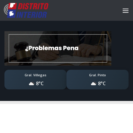
Gral. Villegas
Gral. Pinto
8°C
8°C