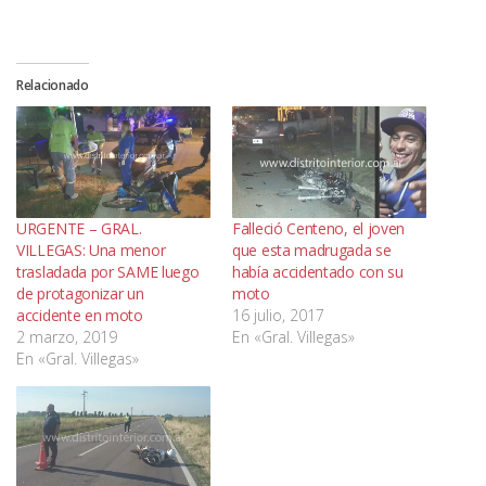
Relacionado
URGENTE – GRAL.
Falleció Centeno, el joven
VILLEGAS: Una menor
que esta madrugada se
trasladada por SAME luego
había accidentado con su
de protagonizar un
moto
accidente en moto
16 julio, 2017
2 marzo, 2019
En «Gral. Villegas»
En «Gral. Villegas»