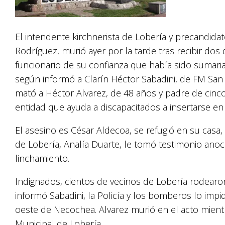
El intendente kirchnerista de Lobería y precandida
Rodríguez, murió ayer por la tarde tras recibir dos 
funcionario de su confianza que había sido sumaria
según informó a Clarín Héctor Sabadini, de FM San
mató a Héctor Alvarez, de 48 años y padre de cinco
entidad que ayuda a discapacitados a insertarse en
El asesino es César Aldecoa, se refugió en su casa, 
de Lobería, Analía Duarte, le tomó testimonio an
linchamiento.
Indignados, cientos de vecinos de Lobería rodearon
informó Sabadini, la Policía y los bomberos lo impi
oeste de Necochea. Alvarez murió en el acto mientr
Municipal de Lobería.