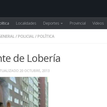
lítica
Localidades
Deportes
Provincial
Videos
GENERAL
/
POLICIAL
/
POLÍTICA
nte de Lobería
CTUALIZADO
20 OCTUBRE, 2013