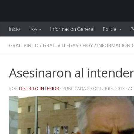
Inicio
Hoy
Información General
Policial
Po
GRAL. PINTO
/
GRAL. VILLEGAS
/
HOY
/
INFORMACIÓN 
Asesinaron al intende
POR
DISTRITO INTERIOR
· PUBLICADA
20 OCTUBRE, 2013
· A