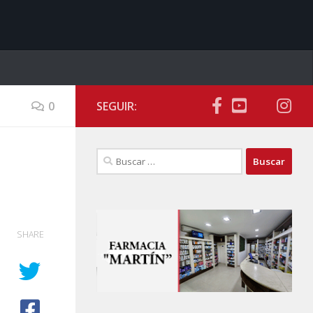
0
SEGUIR:
Buscar:
SHARE