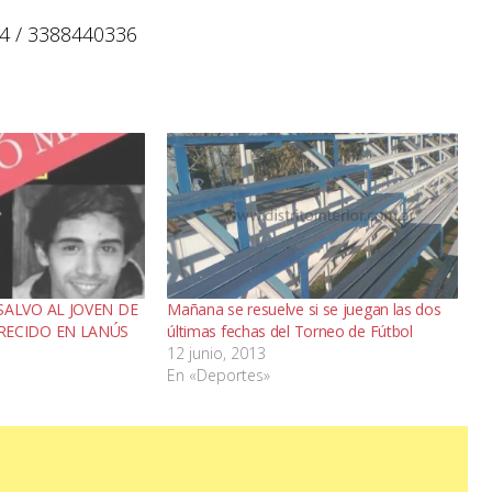
14 / 3388440336
SALVO AL JOVEN DE
Mañana se resuelve si se juegan las dos
RECIDO EN LANÚS
últimas fechas del Torneo de Fútbol
12 junio, 2013
En «Deportes»