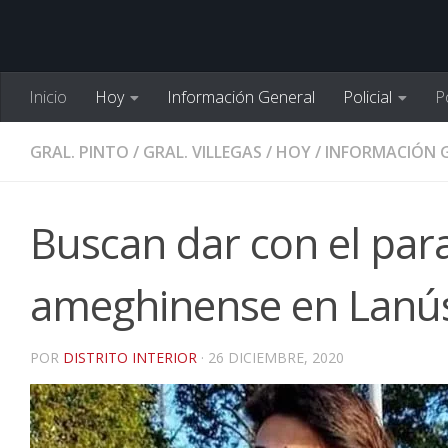
Inicio
Hoy
Información General
Policial
Po
GRAL. PINTO
/
GRAL. VILLEGAS
/
HOY
/
INFORMACIÓN 
Buscan dar con el par
ameghinense en Lanú
POR
DISTRITO INTERIOR
·
26 DICIEMBRE, 2020