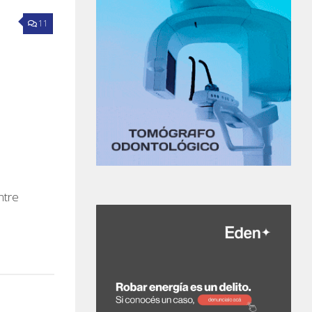
11
ntre