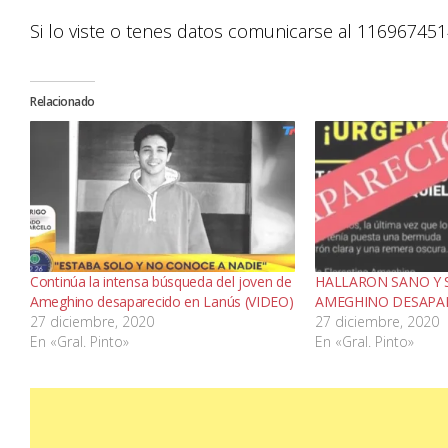
Si lo viste o tenes datos comunicarse al 11696745
Relacionado
Continúa la intensa búsqueda del joven de
HALLARON SANO Y 
Ameghino desaparecido en Lanús (VIDEO)
AMEGHINO DESAPA
27 diciembre, 2020
27 diciembre, 2020
En «Gral. Pinto»
En «Gral. Pinto»