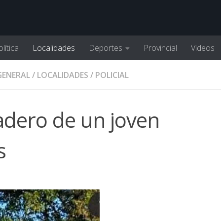
lítica
Localidades
Deportes
Provincial
Videos
GENERAL
/
LOCALIDADES
/
POLICIAL
adero de un joven
s