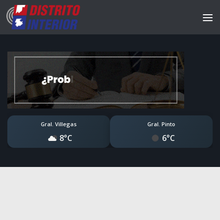
Gral. Villegas
Gral. Pinto
8°C
6°C