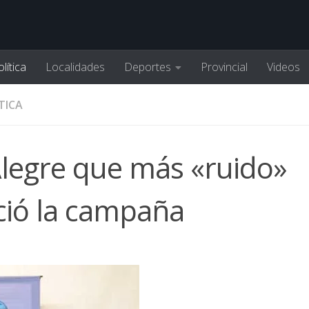
lítica
Localidades
Deportes
Provincial
Videos
TICA
Alegre que más «ruido»
ició la campaña