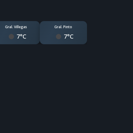
Gral. Villegas
Gral. Pinto
7°C
7°C