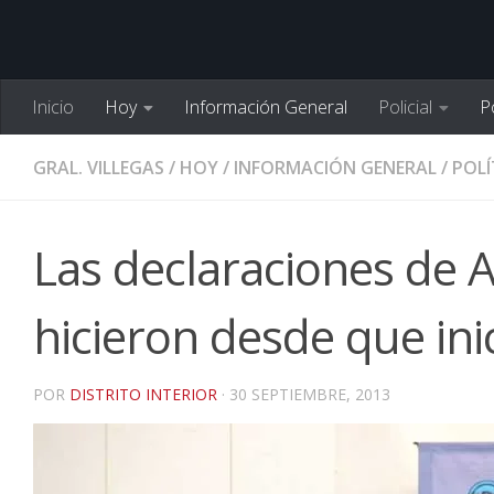
Inicio
Hoy
Información General
Policial
Po
GRAL. VILLEGAS
/
HOY
/
INFORMACIÓN GENERAL
/
POLÍ
Las declaraciones de 
hicieron desde que in
POR
DISTRITO INTERIOR
·
30 SEPTIEMBRE, 2013