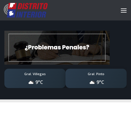
Gral. Villegas
Gral. Pinto
9°C
9°C