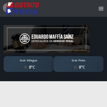
Gral. Villegas
Gral. Pinto
8°C
8°C