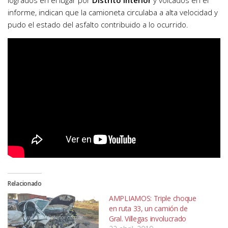
logrados en el lugar por
Distrito Interior
y volcados en el
informe, indican que la camioneta circulaba a alta velocidad y
pudo el estado del asfalto contribuido a lo ocurrido.
Relacionado
AMPLIAMOS: Triple choque
en ruta 33, un camión de
Gral. Villegas involucrado