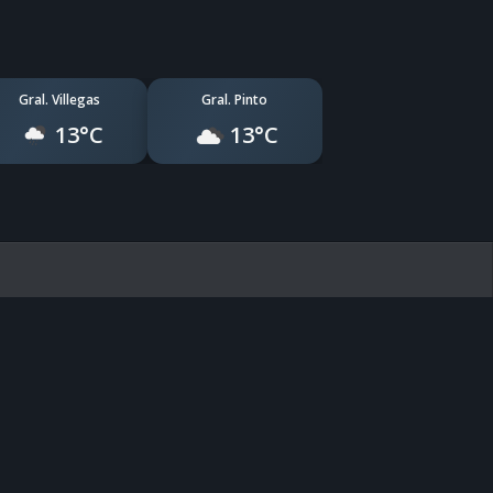
Gral. Villegas
Gral. Pinto
13°C
13°C