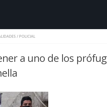
LIDADES
/
POLICIAL
ener a uno de los prófu
ella