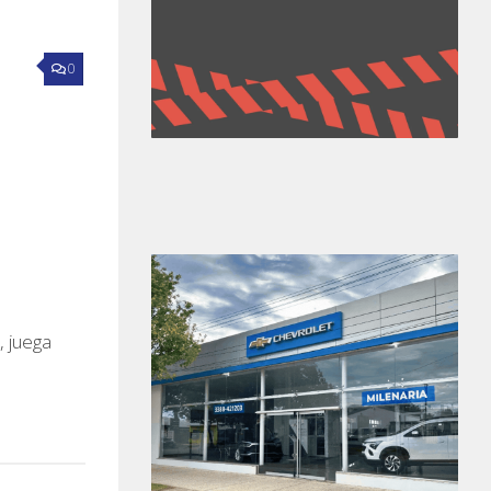
0
, juega