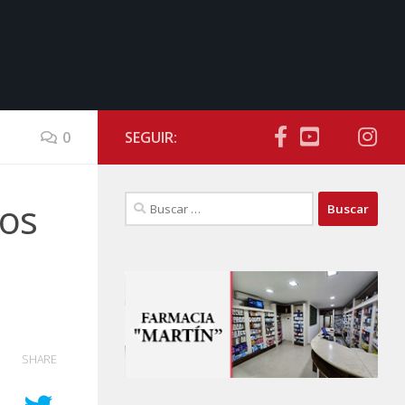
0
SEGUIR:
Buscar:
gos
SHARE