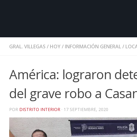
GRAL. VILLEGAS
/
HOY
/
INFORMACIÓN GENERAL
/
LOCA
América: lograron det
del grave robo a Casan
POR
DISTRITO INTERIOR
·
17 SEPTIEMBRE, 2020