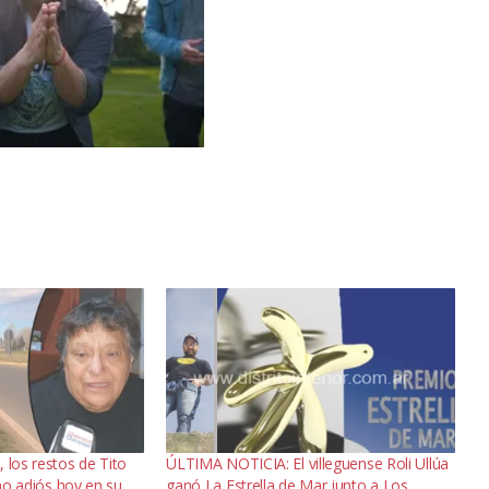
 los restos de Tito
ÚLTIMA NOTICIA: El villeguense Roli Ullúa
imo adiós hoy en su
ganó La Estrella de Mar junto a Los