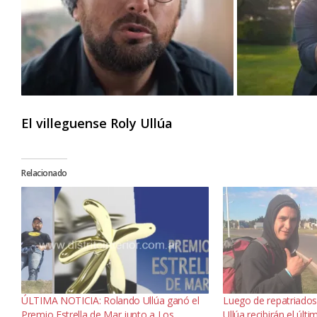
El villeguense Roly Ullúa
Relacionado
ÚLTIMA NOTICIA: Rolando Ullúa ganó el
Luego de repatriados,
Premio Estrella de Mar junto a Los
Ullúa recibirán el últ