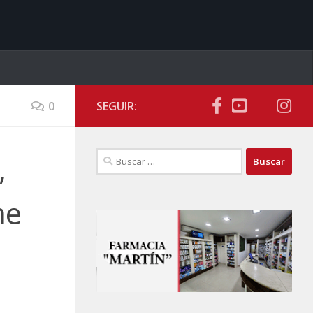
0
SEGUIR:
Buscar:
,
me