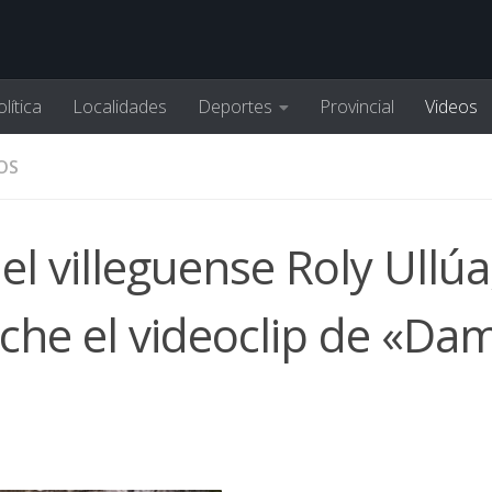
lítica
Localidades
Deportes
Provincial
Videos
OS
l villeguense Roly Ullúa
che el videoclip de «Da