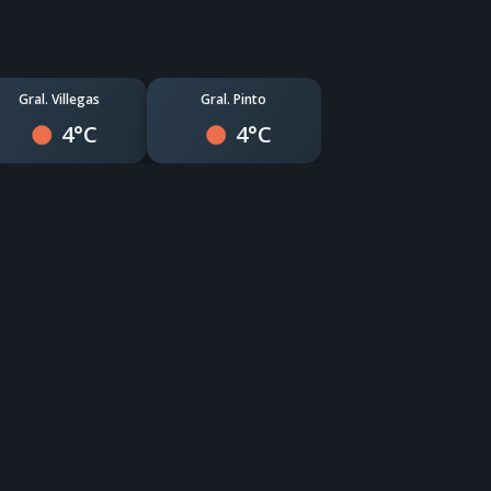
Gral. Villegas
Gral. Pinto
4°C
4°C