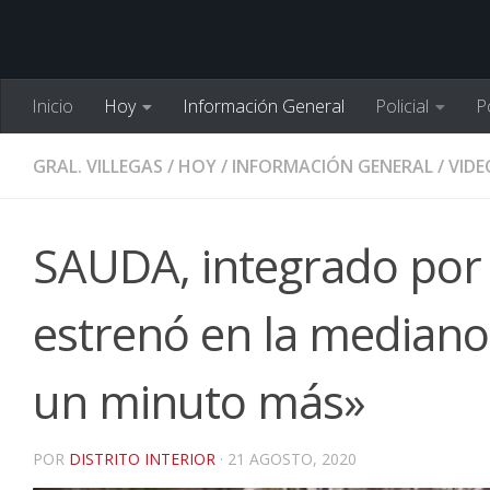
Inicio
Hoy
Información General
Policial
Po
GRAL. VILLEGAS
/
HOY
/
INFORMACIÓN GENERAL
/
VIDE
SAUDA, integrado por e
estrenó en la mediano
un minuto más»
POR
DISTRITO INTERIOR
·
21 AGOSTO, 2020