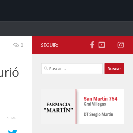
0
SEGUIR:
Buscar:
urió
SHARE