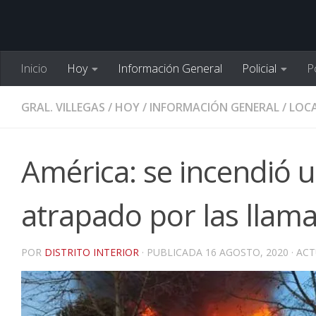
Inicio
Hoy
Información General
Policial
Po
GRAL. VILLEGAS
/
HOY
/
INFORMACIÓN GENERAL
/
LOCA
América: se incendió 
atrapado por las llam
POR
DISTRITO INTERIOR
· PUBLICADA
16 AGOSTO, 2020
· AC