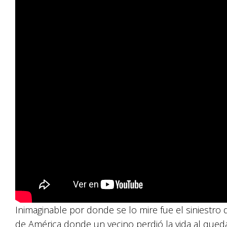
Inimaginable por donde se lo mire fue el siniestro 
de América donde un vecino perdió la vida al que