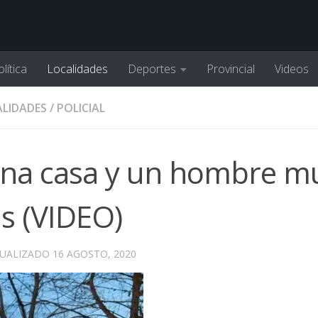
lítica
Localidades
Deportes
Provincial
Videos
LIDADES
/
POLICIAL
una casa y un hombre m
as (VIDEO)
TUALIZADO
16 AGOSTO, 2020