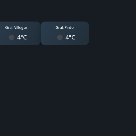
Gral. Villegas
Gral. Pinto
4°C
4°C