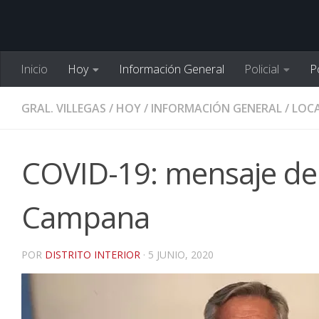
Inicio
Hoy
Información General
Policial
Po
GRAL. VILLEGAS
/
HOY
/
INFORMACIÓN GENERAL
/
LOCA
COVID-19: mensaje de
Campana
POR
DISTRITO INTERIOR
·
5 JUNIO, 2020