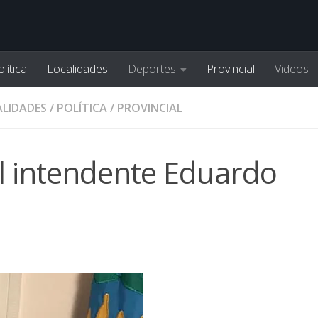
lítica
Localidades
Deportes
Provincial
Videos
LIDADES
/
POLÍTICA
/
PROVINCIAL
l intendente Eduardo