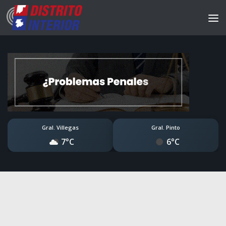
Gral. Villegas
Gral. Pinto
7°C
6°C