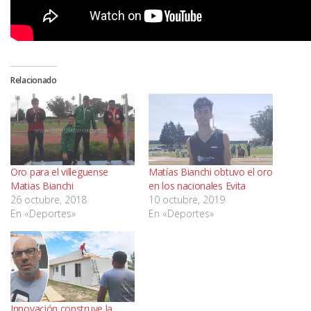
Relacionado
Oro para el villeguense
Matías Bianchi obtuvo el oro
Matias Bianchi
en los nacionales Evita
26 octubre, 2018
10 octubre, 2019
En «Deportes»
En «Deportes»
Innovación construye la