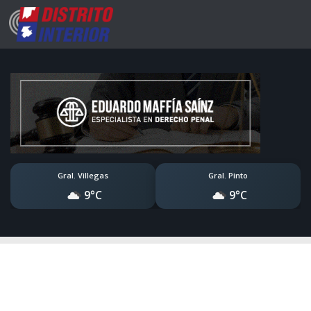
Gral. Villegas
Gral. Pinto
9°C
9°C