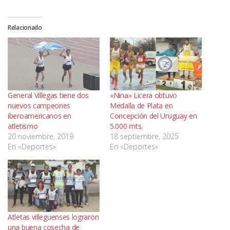
Relacionado
General Villegas tiene dos
«Nina» Licera obtuvo
nuevos campeones
Medalla de Plata en
iberoamericanos en
Concepción del Uruguay en
atletismo
5.000 mts.
20 noviembre, 2019
18 septiembre, 2025
En «Deportes»
En «Deportes»
Atletas villeguenses lograron
una buena cosecha de