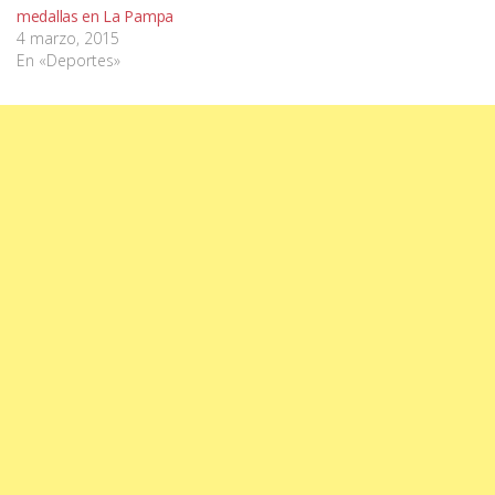
medallas en La Pampa
4 marzo, 2015
En «Deportes»