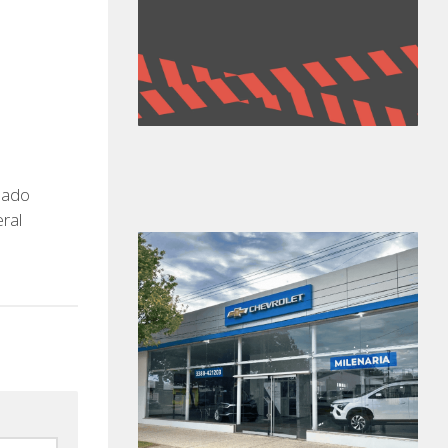
mado
ral