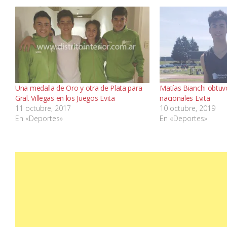
Una medalla de Oro y otra de Plata para
Matías Bianchi obtuvo
Gral. Villegas en los Juegos Evita
nacionales Evita
11 octubre, 2017
10 octubre, 2019
En «Deportes»
En «Deportes»