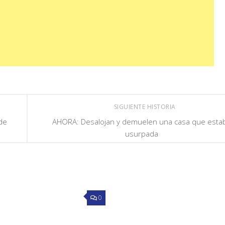
SIGUIENTE HISTORIA
de
AHORA: Desalojan y demuelen una casa que esta
usurpada
0