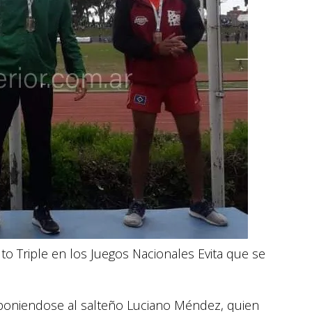
to Triple en los Juegos Nacionales Evita que se
poniendose al salteño Luciano Méndez, quien