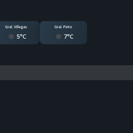
Gral. Villegas
Gral. Pinto
5°C
7°C