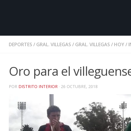
DEPORTES
/
GRAL. VILLEGAS
/
GRAL. VILLEGAS
/
HOY
/
Oro para el villeguens
POR
DISTRITO INTERIOR
·
26 OCTUBRE, 2018