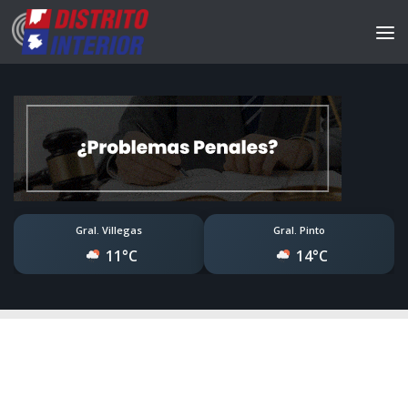
Gral. Villegas
Gral. Pinto
11°C
14°C