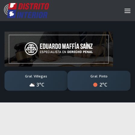
Gral. Villegas
Gral. Pinto
3°C
2°C