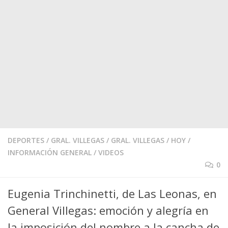
DEPORTES
/
GRAL. VILLEGAS
/
GRAL. VILLEGAS
/
HOY
/
INFORMACIÓN GENERAL
/
VIDEOS
0
Eugenia Trinchinetti, de Las Leonas, en
General Villegas: emoción y alegría en
la imposición del nombre a la cancha de