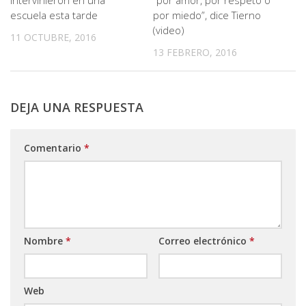
intervinieron en una
“por amor, por respeto o
escuela esta tarde
por miedo”, dice Tierno
(video)
11 OCTUBRE, 2016
13 FEBRERO, 2016
DEJA UNA RESPUESTA
Comentario
*
Nombre
*
Correo electrónico
*
Web