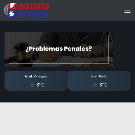
Gral. Villegas
Gral. Pinto
3°C
3°C