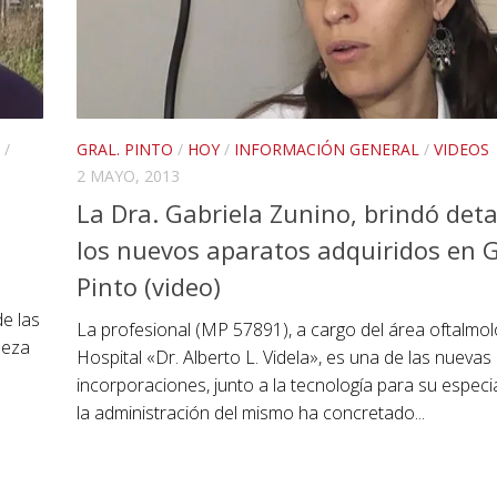
/
GRAL. PINTO
/
HOY
/
INFORMACIÓN GENERAL
/
VIDEOS
2 MAYO, 2013
La Dra. Gabriela Zunino, brindó deta
los nuevos aparatos adquiridos en 
Pinto (video)
de las
La profesional (MP 57891), a cargo del área oftalmol
leza
Hospital «Dr. Alberto L. Videla», es una de las nuevas
incorporaciones, junto a la tecnología para su especi
la administración del mismo ha concretado...