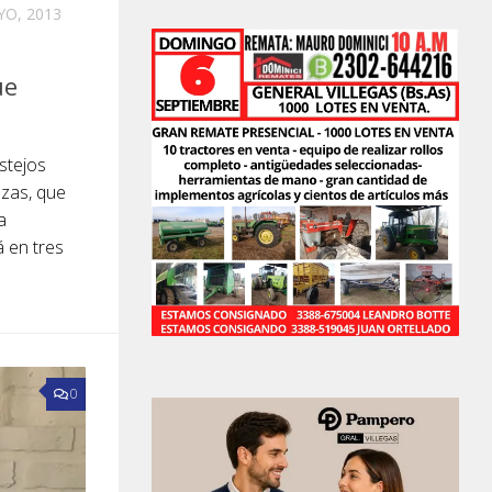
YO, 2013
ue
stejos
ezas, que
a
 en tres
0