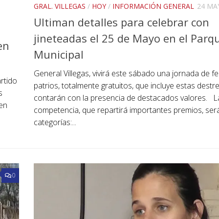
GRAL. VILLEGAS
/
HOY
/
INFORMACIÓN GENERAL
24 MA
Ultiman detalles para celebrar con
jineteadas el 25 de Mayo en el Parq
en
Municipal
General Villegas, vivirá este sábado una jornada de fe
artido
patrios, totalmente gratuitos, que incluye estas destr
s
contarán con la presencia de destacados valores. L
 en
competencia, que repartirá importantes premios, será
categorías:...
0