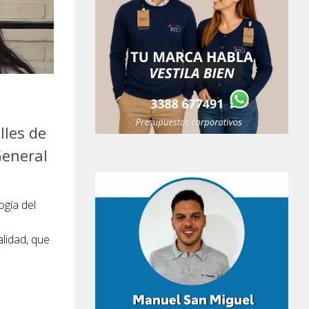
lles de
General
ogía del
alidad, que