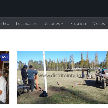
lítica
Localidades
Deportes
Provincial
Videos
0