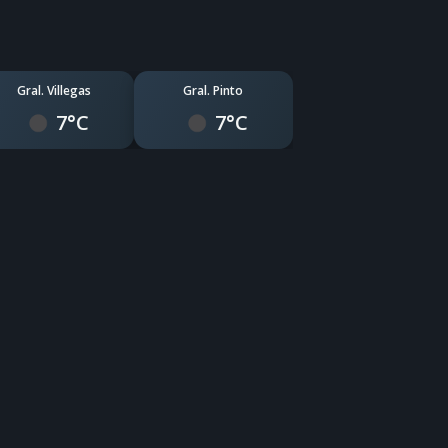
Gral. Villegas
Gral. Pinto
7°C
7°C